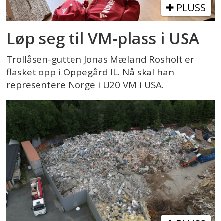
PLUSS
Løp seg til VM-plass i USA
Trollåsen-gutten Jonas Mæland Rosholt er
flasket opp i Oppegård IL. Nå skal han
representere Norge i U20 VM i USA.