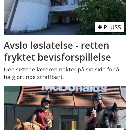
PLUSS
Avslo løslatelse - retten
fryktet bevisforspillelse
Den siktede læreren nekter på sin side for å
ha gjort noe straffbart.