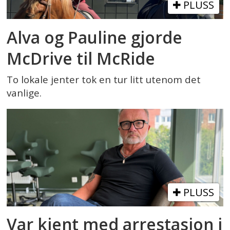
PLUSS
Alva og Pauline gjorde
McDrive til McRide
To lokale jenter tok en tur litt utenom det
vanlige.
PLUSS
Var kjent med arrestasjon i