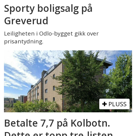
Sporty boligsalg på
Greverud
Leiligheten i Odlo-bygget gikk over
prisantydning.
PLUSS
Betalte 7,7 på Kolbotn.
Dette er topp tre-listen