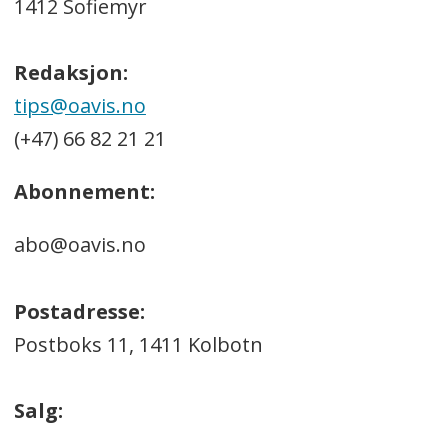
1412 Sofiemyr
Redaksjonen
Redaksjon:
Oppegård Avis består av en liten, men
tips@oavis.no
hardtarbeidende redaksjon, som alltid
(+47) 66 82 21 21
er på jakt etter lokale hendelser av, med
Abonnement:
og for folk i Oppegård. Her er vår stab:
abo@oavis.no
Thomas N. Witsø-Bjølmer - Ansvarlig
redaktør
Postadresse:
Eskil Bjørshol - Redaktør - Telefon:
Postboks 11, 1411 Kolbotn
906 87 810
Salg:
Thomas Trøa - Journalist - Telefon:
902 57 083