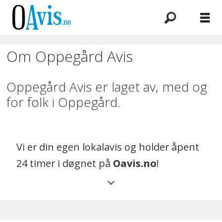
Om Oppegård Avis
Oavis
Om
Oppegård Avis er laget av, med og
for folk i Oppegård.
Vi er din egen lokalavis og holder åpent
24 timer i døgnet på
Oavis.no
!
Oppegård Avis er en redaktørstyrt