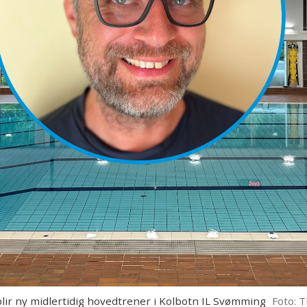
r ny midlertidig hovedtrener i Kolbotn IL Svømming
Foto: 