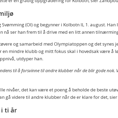
 Dette er en grådig oppgradering for Kolbotn, sier Zandpo
miljø
 Svømming (OI) og begynner i Kolbotn IL 1. august. Han le
n nå ser han frem til å drive med en litt annen tilnærming
tøvere og samarbeid med Olympiatoppen og det synes jeg
 er en mindre klubb og mitt fokus skal i hovedsak være å 
oppnivå, utdyper han.
dens til å forsvinne til andre klubber når de blir gode nok. 
lle nivåer, det kan være et poeng å beholde de beste utøv
an gå videre til andre klubber når de er klare for det, sie
 ti år