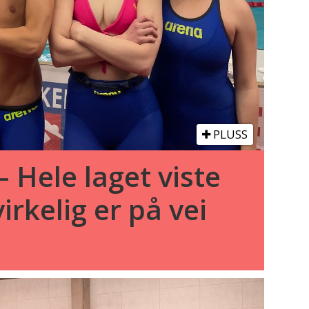
PLUSS
– Hele laget viste
virkelig er på vei