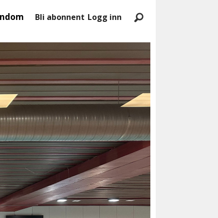
endom
Bli abonnent
Logg inn