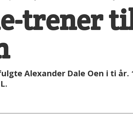
-trener ti
n
lgte Alexander Dale Oen i ti år. 
L.