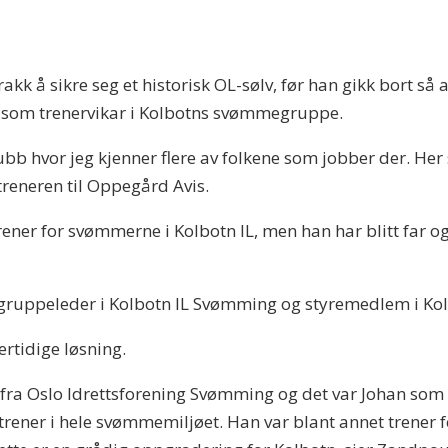
å sikre seg et historisk OL-sølv, før han gikk bort så al
nn som trenervikar i Kolbotns svømmegruppe.
bb hvor jeg kjenner flere av folkene som jobber der. Her 
 treneren til Oppegård Avis.
ner for svømmerne i Kolbotn IL, men han har blitt far og v
 gruppeleder i Kolbotn IL Svømming og styremedlem i Kol
ertidige løsning.
 fra Oslo Idrettsforening Svømming og det var Johan som
 trener i hele svømmemiljøet. Han var blant annet trener