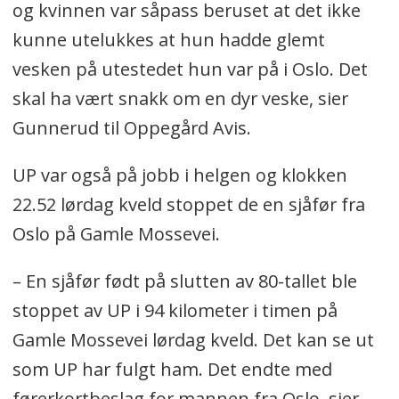
og kvinnen var såpass beruset at det ikke
kunne utelukkes at hun hadde glemt
vesken på utestedet hun var på i Oslo. Det
skal ha vært snakk om en dyr veske, sier
Gunnerud til Oppegård Avis.
UP var også på jobb i helgen og klokken
22.52 lørdag kveld stoppet de en sjåfør fra
Oslo på Gamle Mossevei.
– En sjåfør født på slutten av 80-tallet ble
stoppet av UP i 94 kilometer i timen på
Gamle Mossevei lørdag kveld. Det kan se ut
som UP har fulgt ham. Det endte med
førerkortbeslag for mannen fra Oslo, sier