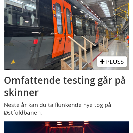
PLUSS
Omfattende testing går på
skinner
Neste år kan du ta flunkende nye tog på
Østfoldbanen.