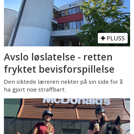
PLUSS
Avslo løslatelse - retten
fryktet bevisforspillelse
Den siktede læreren nekter på sin side for å
ha gjort noe straffbart.