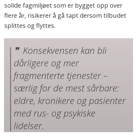
solide fagmiljøet som er bygget opp over
flere år, risikerer å gå tapt dersom tilbudet
splittes og flyttes.
Konsekvensen kan bli
dårligere og mer
fragmenterte tjenester –
særlig for de mest sårbare:
eldre, kronikere og pasienter
med rus- og psykiske
lidelser.