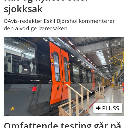
sjokksak
OAvis-redaktør Eskil Bjørshol kommenterer
den alvorlige lærersaken.
PLUSS
Omfattende testing går på