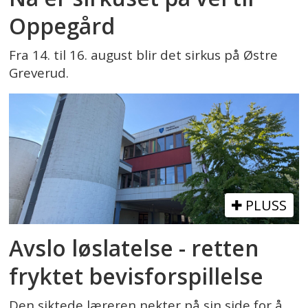
Oppegård
Fra 14. til 16. august blir det sirkus på Østre
Greverud.
PLUSS
Avslo løslatelse - retten
fryktet bevisforspillelse
Den siktede læreren nekter på sin side for å