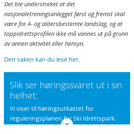
Det ble understreket at det
nasjonaletreningsanlegget først og fremst skal
være for A- og aldersbestemte landslag, og at
toppidrettsprofilen ikke må vannes ut på grunn
av annen aktivitet eller hensyn.
Den saken kan du lese her.
Slik ser høringssvaret ut i sin
helhet:
Vi viser til høringsutkastet for
reguleringsplanen for Ski Idrettspark.
Som en aktiv bidragsyter i prosessen