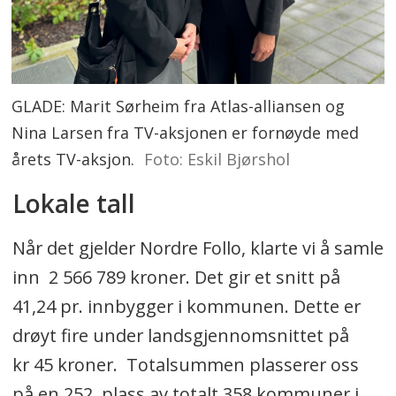
GLADE: Marit Sørheim fra Atlas-alliansen og
Nina Larsen fra TV-aksjonen er fornøyde med
årets TV-aksjon.
Foto: Eskil Bjørshol
Lokale tall
Når det gjelder Nordre Follo, klarte vi å samle
inn 2 566 789 kroner. Det gir et snitt på
41,24 pr. innbygger i kommunen. Dette er
drøyt fire under landsgjennomsnittet på
kr 45 kroner. Totalsummen plasserer oss
på en 252. plass av totalt 358 kommuner i