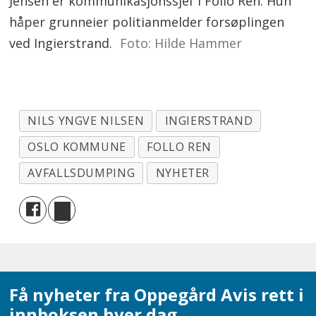
Jensen er kommunikasjonssjef i Follo Ren. Hun
håper grunneier politianmelder forsøplingen
ved Ingierstrand.
Foto: Hilde Hammer
NILS YNGVE NILSEN
INGIERSTRAND
OSLO KOMMUNE
FOLLO REN
AVFALLSDUMPING
NYHETER
Få nyheter fra Oppegård Avis rett i
innboksen hver dag