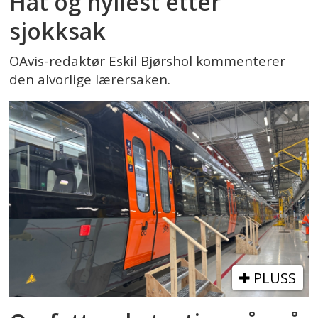
Hat og hyllest etter
sjokksak
OAvis-redaktør Eskil Bjørshol kommenterer
den alvorlige lærersaken.
PLUSS