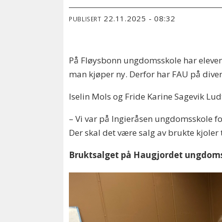
22.11.2025 - 08:32
PUBLISERT
På Fløysbonn ungdomsskole har elevene p
man kjøper ny. Derfor har FAU på divers
Iselin Mols og Fride Karine Sagevik Lu
– Vi var på Ingieråsen ungdomsskole for
Der skal det være salg av brukte kjoler 
Bruktsalget på Haugjordet ungdomss