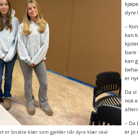
kjøpe
dyre 
– Kon
kan k
kjole
bare 
kan g
behan
er ny
Da vi
nok e
alter
– Da 
er jo
 er brukte klær som gjelder når dyre klær skal