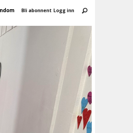
endom
Bli abonnent
Logg inn