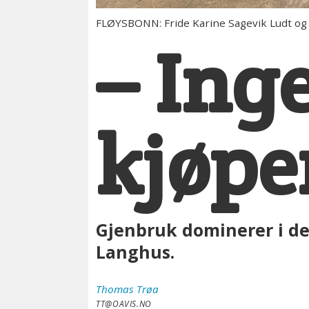
FLØYSBONN: Fride Karine Sagevik Ludt og Is
– Ing
kjøpe
Gjenbruk dominerer i de
Langhus.
Thomas
Trøa
TT@OAVIS.NO