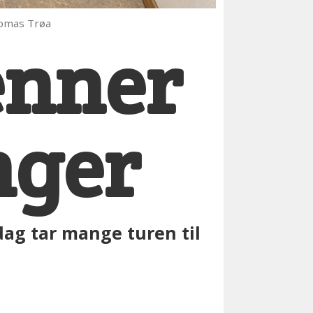
homas Trøa
enner
nger
dag tar mange turen til