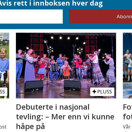
vis rett i innboksen hver dag
SS
PLUSS
Debuterte i nasjonal
Fo
tevling: – Mer enn vi kunne
fo
håpe på
ost
Vår 