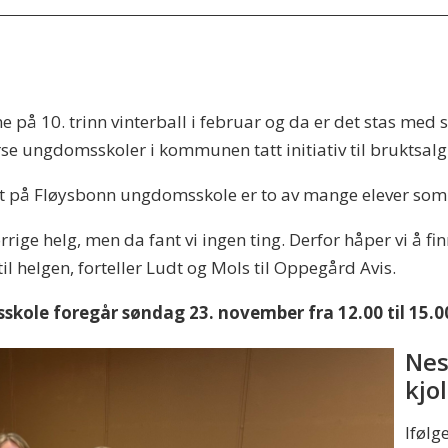
å 10. trinn vinterball i februar og da er det stas med s
e ungdomsskoler i kommunen tatt initiativ til bruktsalg a
dt på Fløysbonn ungdomsskole er to av mange elever som i 
rige helg, men da fant vi ingen ting. Derfor håper vi å 
til helgen, forteller Ludt og Mols til Oppegård Avis.
kole foregår søndag 23. november fra 12.00 til 15.0
Nes
kjo
Ifølg