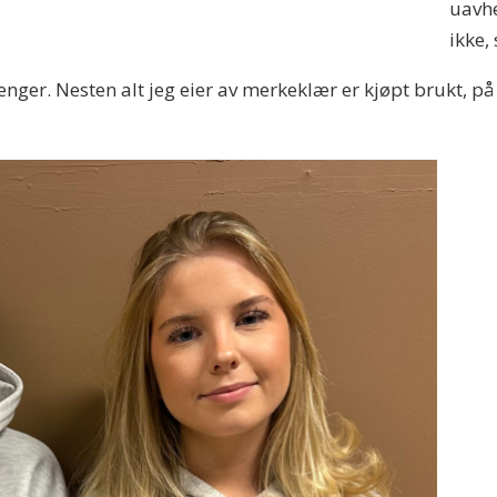
uavhe
ikke,
enger. Nesten alt jeg eier av merkeklær er kjøpt brukt, på