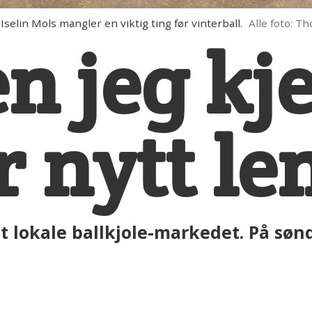
elin Mols mangler en viktig ting før vinterball.
Alle foto: T
en jeg kj
r nytt le
t lokale ballkjole-markedet. På søn