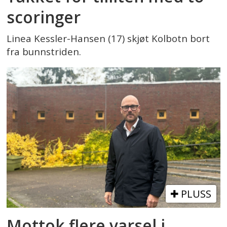
scoringer
Linea Kessler-Hansen (17) skjøt Kolbotn bort
fra bunnstriden.
PLUSS
Mottok flere varsel i