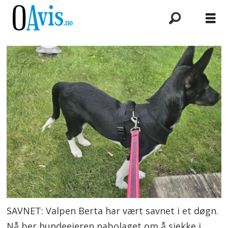
SAVNET: Valpen Berta har vært savnet i et døgn.
Nå ber hundeeieren nabolaget om å sjekke i