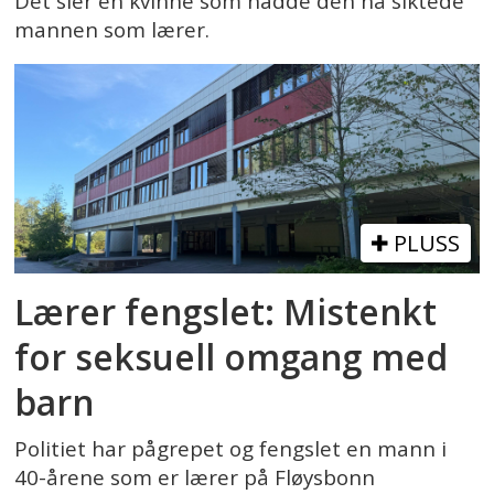
Det sier en kvinne som hadde den nå siktede
mannen som lærer.
PLUSS
Lærer fengslet: Mistenkt
for seksuell omgang med
barn
Politiet har pågrepet og fengslet en mann i
40-årene som er lærer på Fløysbonn