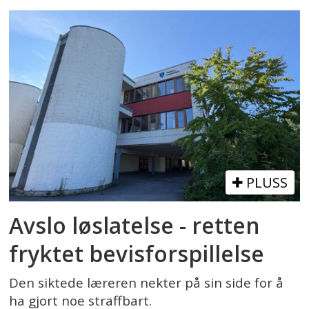
PLUSS
Avslo løslatelse - retten
fryktet bevisforspillelse
Den siktede læreren nekter på sin side for å
ha gjort noe straffbart.