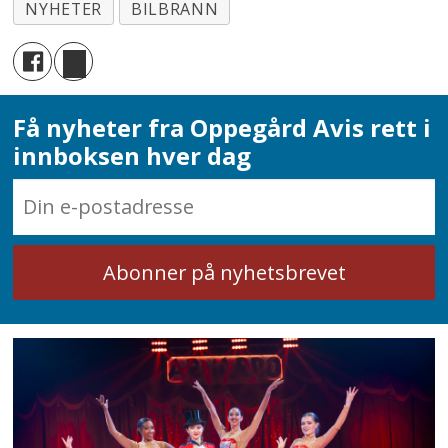
NYHETER
BILBRANN
Få nyheter fra Oppegård Avis rett i
innboksen hver dag