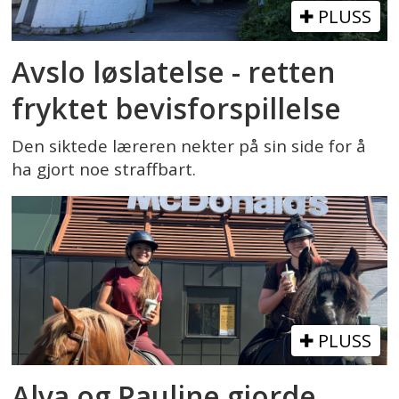
PLUSS
Avslo løslatelse - retten
fryktet bevisforspillelse
Den siktede læreren nekter på sin side for å
ha gjort noe straffbart.
PLUSS
Alva og Pauline gjorde