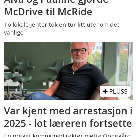
McDrive til McRide
To lokale jenter tok en tur litt utenom det
vanlige.
PLUSS
Var kjent med arrestasjon i
2025 - lot læreren fortsette
En preget kommunedirektør møtte Oppegård