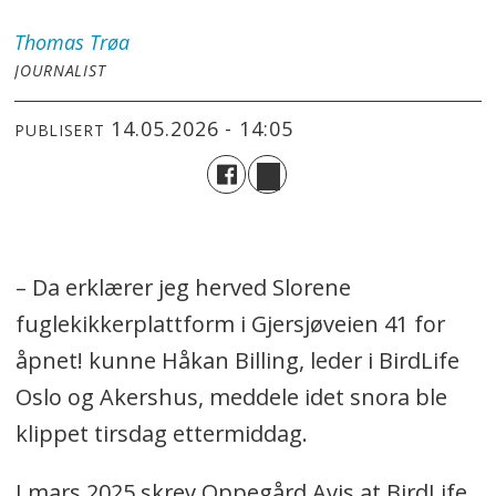
Thomas
Trøa
JOURNALIST
14.05.2026 - 14:05
PUBLISERT
– Da erklærer jeg herved Slorene
fuglekikkerplattform i Gjersjøveien 41 for
åpnet! kunne Håkan Billing, leder i BirdLife
Oslo og Akershus, meddele idet snora ble
klippet tirsdag ettermiddag.
I mars 2025 skrev Oppegård Avis at BirdLife