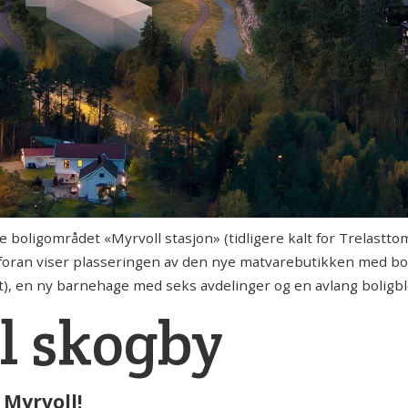
boligområdet «Myrvoll stasjon» (tidligere kalt for Trelasttom
foran viser plasseringen av den nye matvarebutikken med boli
get), en ny barnehage med seks avdelinger og en avlang boligbl
il skogby
 Myrvoll!