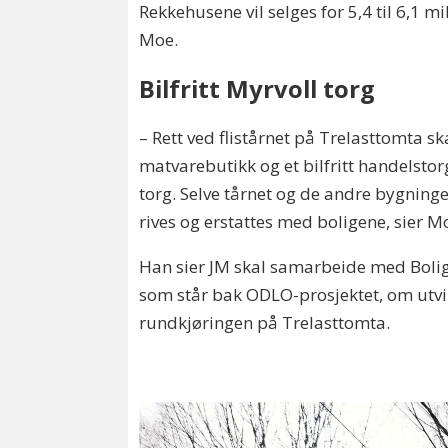
Rekkehusene vil selges for 5,4 til 6,1 mi
Moe.
Bilfritt Myrvoll torg
– Rett ved flistårnet på Trelasttomta s
matvarebutikk og et bilfritt handelsto
torg. Selve tårnet og de andre bygning
rives og erstattes med boligene, sier M
Han sier JM skal samarbeide med Bolig
som står bak ODLO-prosjektet, om utvi
rundkjøringen på Trelasttomta.