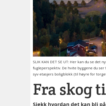
SLIK KAN DET SE UT: Her kan du se det nye 
fugleperspektiv. De hvite byggene du ser 
syv etasjers boligblokk (til høyre for tor
Fra skog t
Sjekk hvordan det kan bli på