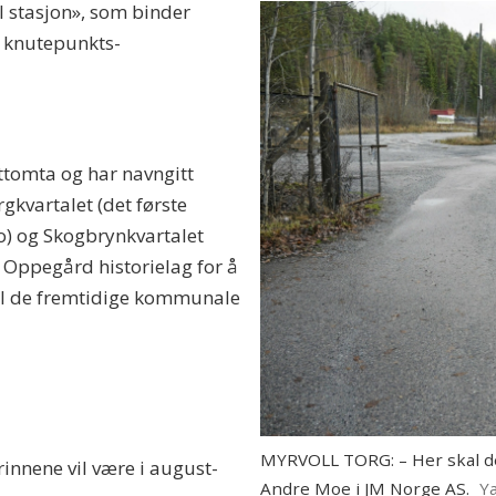
l stasjon», som binder
 knutepunkts-
sttomta og har navngitt
gkvartalet (det første
to) og Skogbrynkvartalet
d Oppegård historielag for å
 til de fremtidige kommunale
MYRVOLL TORG: – Her skal det
rinnene vil være i august-
Andre Moe i JM Norge AS.
Y