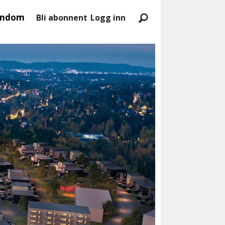
endom
Bli abonnent
Logg inn