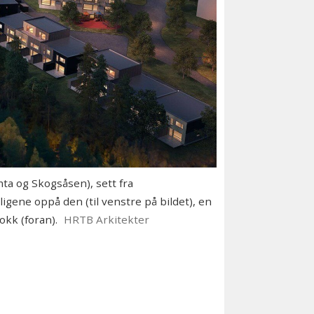
ta og Skogsåsen), sett fra
gene oppå den (til venstre på bildet), en
okk (foran).
HRTB Arkitekter