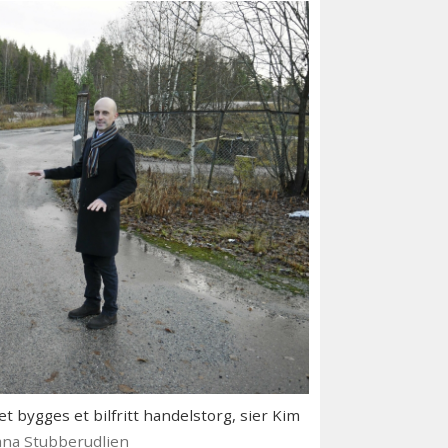
 bygges et bilfritt handelstorg, sier Kim
ana Stubberudlien