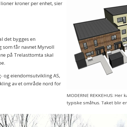
llioner kroner per enhet, sier
kal det bygges en
rg som får navnet Myrvoll
ene på Trelasttomta skal
oe.
- og eiendomsutvikling AS,
kling av et område nord for
MODERNE REKKEHUS: Her kan 
typiske småhus. Taket blir en