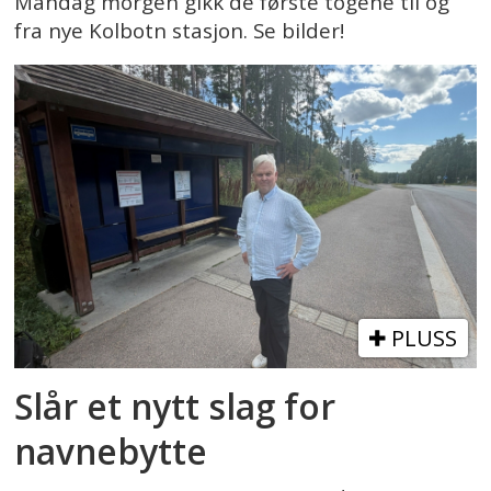
Mandag morgen gikk de første togene til og
fra nye Kolbotn stasjon. Se bilder!
PLUSS
Slår et nytt slag for
navnebytte