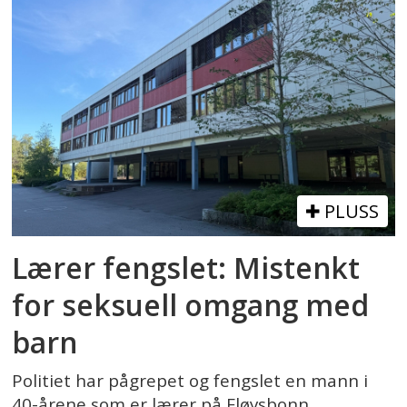
PLUSS
Lærer fengslet: Mistenkt
for seksuell omgang med
barn
Politiet har pågrepet og fengslet en mann i
40-årene som er lærer på Fløysbonn