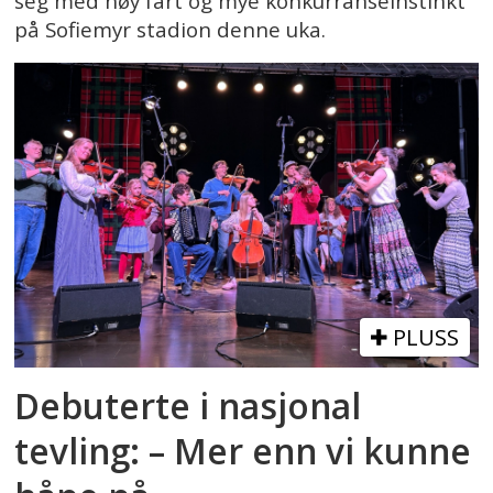
seg med høy fart og mye konkurranseinstinkt
på Sofiemyr stadion denne uka.
PLUSS
Debuterte i nasjonal
tevling: – Mer enn vi kunne