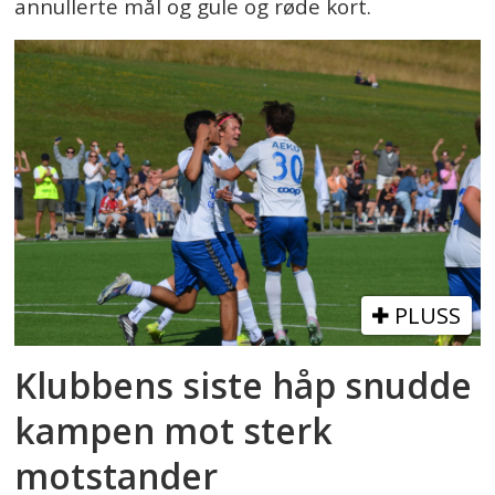
annullerte mål og gule og røde kort.
PLUSS
Klubbens siste håp snudde
kampen mot sterk
motstander