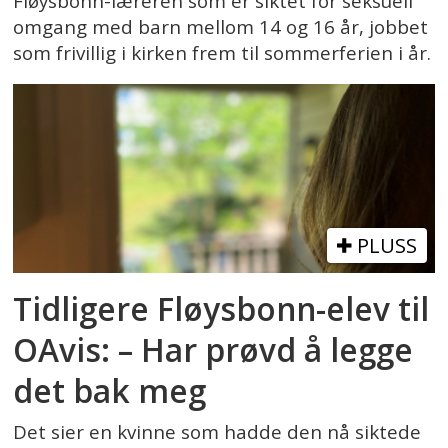
Fløysbonn-læreren som er siktet for seksuell
omgang med barn mellom 14 og 16 år, jobbet
som frivillig i kirken frem til sommerferien i år.
PLUSS
Tidligere Fløysbonn-elev til
OAvis: – Har prøvd å legge
det bak meg
Det sier en kvinne som hadde den nå siktede