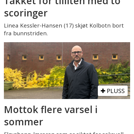
Takket for tilliten med to
scoringer
Linea Kessler-Hansen (17) skjøt Kolbotn bort
fra bunnstriden.
PLUSS
Mottok flere varsel i
sommer