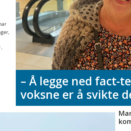
har
nger,
T-
– Å legge ned fact-t
voksne er å svikte 
Man
ko