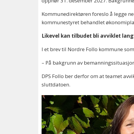
opphør 31. desember 2027. Bakgrunnen 
Kommunedirektøren foreslo å legge ned 
kommunestyret behandlet økonomipla
Likevel kan tilbudet bli avviklet lang
I et brev til Nordre Follo kommune som a
– På bakgrunn av bemanningssituasjonen
DPS Follo ber derfor om at teamet avvikl
sluttdatoen.