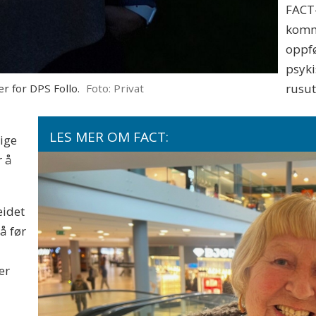
FACT
komm
oppfø
psyki
rusut
r for DPS Follo.
Foto: Privat
LES MER OM FACT:
sige
r å
idet
å før
d
er