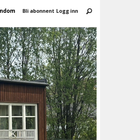
endom
Bli abonnent
Logg inn