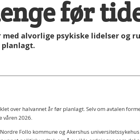
enge før tid
med alvorlige psykiske lidelser og r
 planlagt.
klet over halvannet år før planlagt. Selv om avtalen forme
de våren 2026.
rdre Follo kommune og Akershus universitetssykehus b