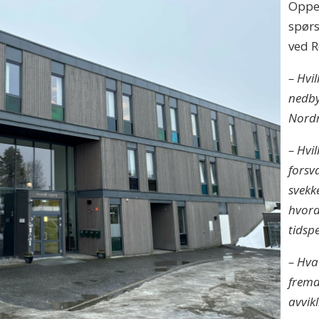
Oppeg
spørs
ved R
– Hvi
nedby
Nordr
– Hvi
forsv
svekk
hvord
tidsp
– Hva
fremd
avvik