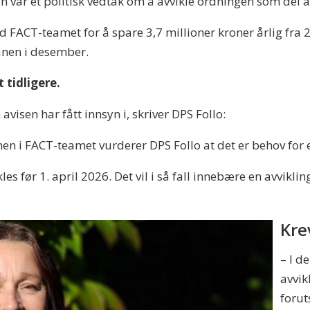
var et politisk vedtak om å avvikle ordningen som del 
FACT-teamet for å spare 3,7 millioner kroner årlig fra 2
nen i desember.
t tidligere.
visen har fått innsyn i, skriver DPS Follo:
 i FACT-teamet vurderer DPS Follo at det er behov for en
es før 1. april 2026. Det vil i så fall innebære en avviklin
Kre
– I d
avvik
forut