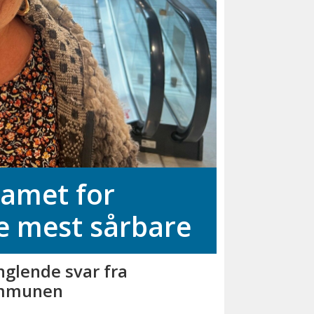
eamet for
de mest sårbare
glende svar fra
mmunen