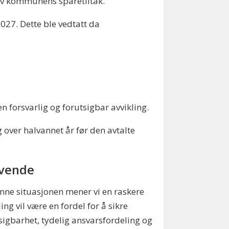
av kommunens sparetiltak.
027. Dette ble vedtatt da
 forsvarlig og forutsigbar avvikling.
g over halvannet år før den avtalte
vende
enne situasjonen mener vi en raskere
ling vil være en fordel for å sikre
sigbarhet, tydelig ansvarsfordeling og