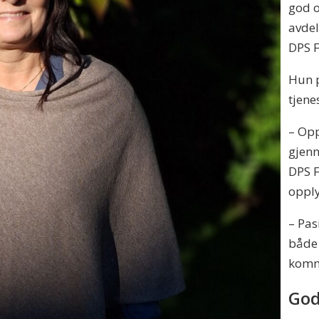
god o
avde
DPS F
Hun p
tjene
– Opp
gjenn
DPS 
oppl
– Pas
både 
komm
God