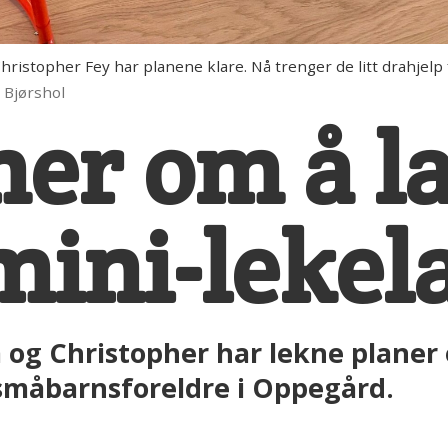
istopher Fey har planene klare. Nå trenger de litt drahjelp 
l Bjørshol
r om å la
 mini-lekel
a og Christopher har lekne planer 
 småbarnsforeldre i Oppegård.