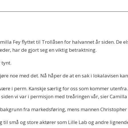
la Fey flyttet til Trollåsen for halvannet år siden. De 
eder, har de gjort seg en viktig betraktning.
 tynt.
 gjøre noe med det. Nå håper de at en sak i lokalavisen ka
 være i perm. Kanskje særlig for oss som kommer utenfra.
iden vi var i permisjon med treåringen vår, sier Camilla 
d bakgrunn fra markedsføring, mens mannen Christopher 
 til små og store aktører som Lille Lab og andre lignend