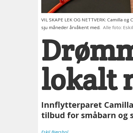
VIL SKAPE LEK OG NETTVERK: Camilla og Chr
sju måneder årvåkent med.
Alle foto: Eski
Drømme
lokalt
Innflytterparet Camill
tilbud for småbarn og
Eskil
Bjørshol