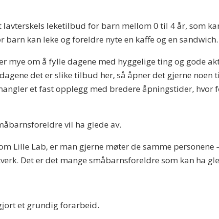
t lavterskels leketilbud for barn mellom 0 til 4 år, som 
r barn kan leke og foreldre nyte en kaffe og en sandwich.
er mye om å fylle dagene med hyggelige ting og gode aktiv
ene det er slike tilbud her, så åpner det gjerne noen t
t mangler et fast opplegg med bredere åpningstider, hvor
åbarnsforeldre vil ha glede av.
som Lille Lab, er man gjerne møter de samme personene –
erk. Det er det mange småbarnsforeldre som kan ha glede
jort et grundig forarbeid.