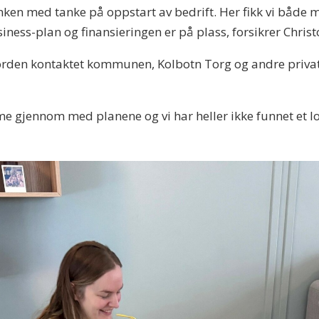
banken med tanke på oppstart av bedrift. Her fikk vi båd
siness-plan og finansieringen er på plass, forsikrer Chris
 og orden kontaktet kommunen, Kolbotn Torg og andre priva
me gjennom med planene og vi har heller ikke funnet et lok