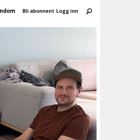
endom
Bli abonnent
Logg inn