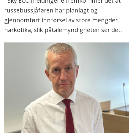
I Sky ECC-meldingene fremkommer det at
russebussjåføren har planlagt og
gjennomført innførsel av store mengder
narkotika, slik påtalemyndigheten ser det.