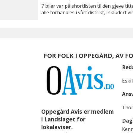
7 biler var på shortlisten til den gjeve tit
alle forhandles i vårt distrikt, inkludert v
FOR FOLK I OPPEGÅRD, AV F
Red
Eski
Ansv
Thom
Oppegård Avis er medlem
i Landslaget for
Dagl
lokalaviser.
Kenn