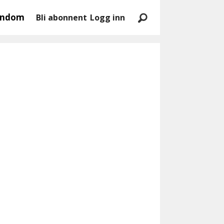
endom
Bli abonnent
Logg inn