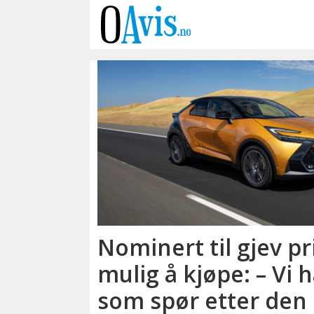
Emne:
årets
bil
Nominert til gjev pr
mulig å kjøpe: – Vi 
som spør etter den