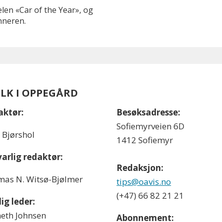
telen «Car of the Year», og
inneren.
OLK I OPPEGÅRD
aktør:
Besøksadresse:
Sofiemyrveien 6D
l Bjørshol
1412 Sofiemyr
arlig redaktør:
Redaksjon:
as N. Witsø-Bjølmer
tips@oavis.no
(+47) 66 82 21 21
ig leder:
eth Johnsen
Abonnement: