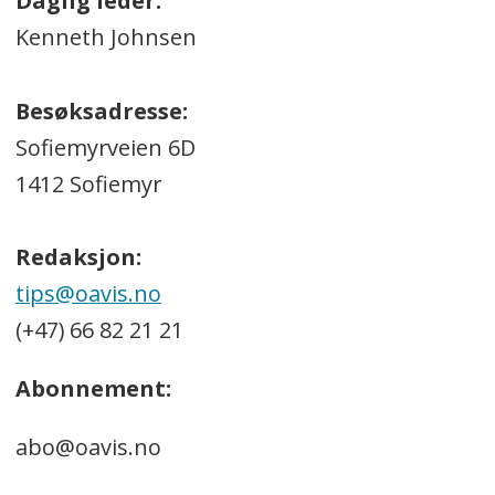
Daglig leder:
Kenneth Johnsen
Besøksadresse:
Sofiemyrveien 6D
1412 Sofiemyr
Redaksjon:
tips@oavis.no
(+47) 66 82 21 21
Abonnement:
abo@oavis.no