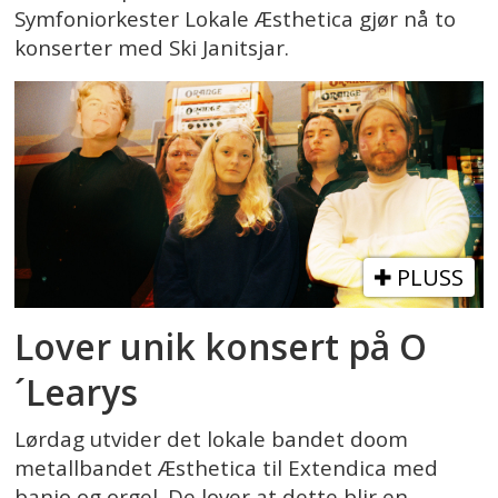
Symfoniorkester Lokale Æsthetica gjør nå to
konserter med Ski Janitsjar.
PLUSS
Lover unik konsert på O
´Learys
Lørdag utvider det lokale bandet doom
metallbandet Æsthetica til Extendica med
banjo og orgel. De lover at dette blir en