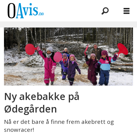
Emne:
akebakke
Ny akebakke på
Ødegården
Nå er det bare å finne frem akebrett og
snowracer!