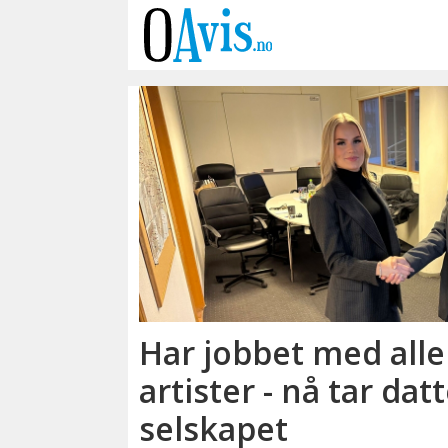
Emne:
ann
olsbø
Har jobbet med alle
artister - nå tar da
selskapet