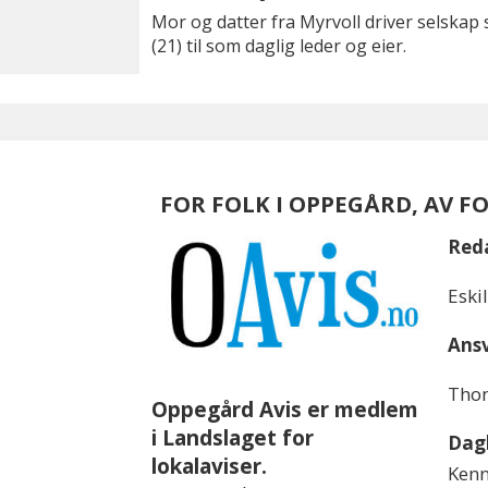
Mor og datter fra Myrvoll driver selska
(21) til som daglig leder og eier.
FOR FOLK I OPPEGÅRD, AV F
Red
Eski
Ansv
Thom
Oppegård Avis er medlem
i Landslaget for
Dagl
lokalaviser.
Kenn