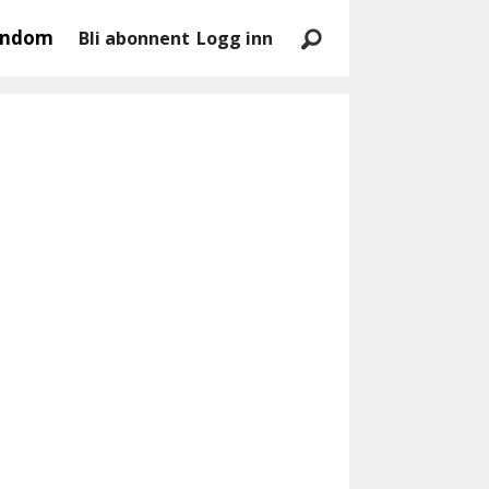
endom
Bli abonnent
Logg inn