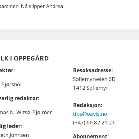
p sammen. Nå slipper Andrea
OLK I OPPEGÅRD
aktør:
Besøksadresse:
Sofiemyrveien 6D
l Bjørshol
1412 Sofiemyr
arlig redaktør:
Redaksjon:
as N. Witsø-Bjølmer
tips@oavis.no
(+47) 66 82 21 21
ig leder:
eth Johnsen
Abonnement: