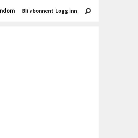
endom
Bli abonnent
Logg inn