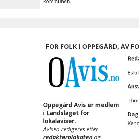
kommunen.
FOR FOLK I OPPEGÅRD, AV F
Red
Eski
Ansv
Thom
Oppegård Avis er medlem
i Landslaget for
Dagl
lokalaviser.
Kenn
Avisen redigeres etter
redaktørplakaten
og