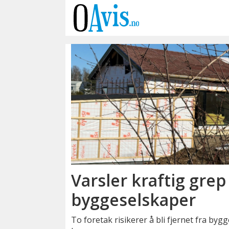
Emne:
ansvarsrett
Varsler kraftig gre
byggeselskaper
To foretak risikerer å bli fjernet fra bygg