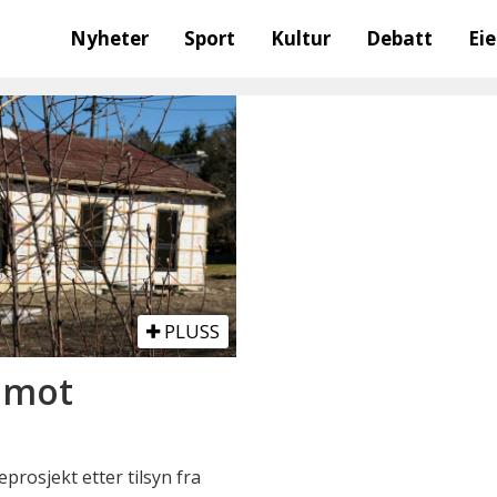
Nyheter
Sport
Kultur
Debatt
Ei
PLUSS
p mot
eprosjekt etter tilsyn fra