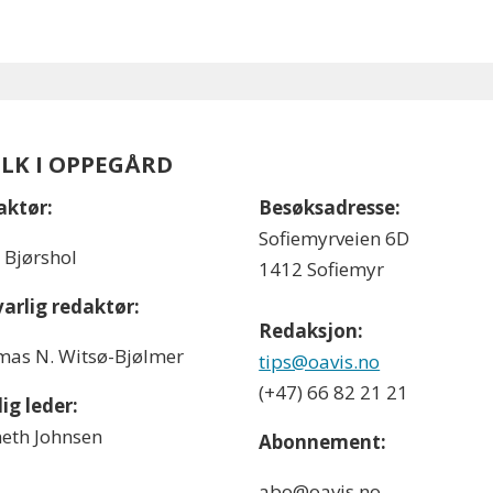
OLK I OPPEGÅRD
aktør:
Besøksadresse:
Sofiemyrveien 6D
l Bjørshol
1412 Sofiemyr
arlig redaktør:
Redaksjon:
as N. Witsø-Bjølmer
tips@oavis.no
(+47) 66 82 21 21
ig leder:
eth Johnsen
Abonnement:
abo@oavis.no