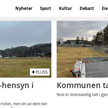
Nyheter
Sport
Kultur
Debatt
Ei
PLUSS
e-hensyn i
Kommunen tar
Noe er bokstavelig talt i gje
l cricket, men én av dem ber