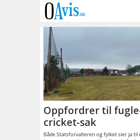
Emne:
ballfangernett
Oppfordrer til fugl
cricket-sak
Både Statsforvalteren og fylket sier ja ti