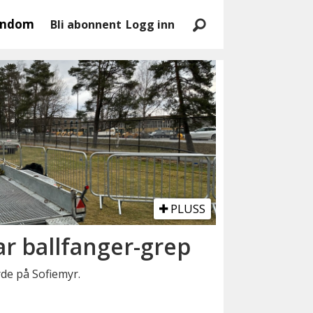
endom
Bli abonnent
Logg inn
PLUSS
 ballfanger-grep
rde på Sofiemyr.