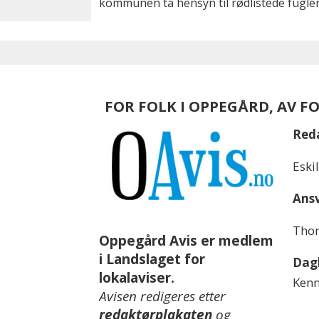
kommunen ta hensyn til rødlistede fugler
FOR FOLK I OPPEGÅRD, AV F
Red
Eski
Ansv
Thom
Oppegård Avis er medlem
i Landslaget for
Dagl
lokalaviser.
Kenn
Avisen redigeres etter
redaktørplakaten
og