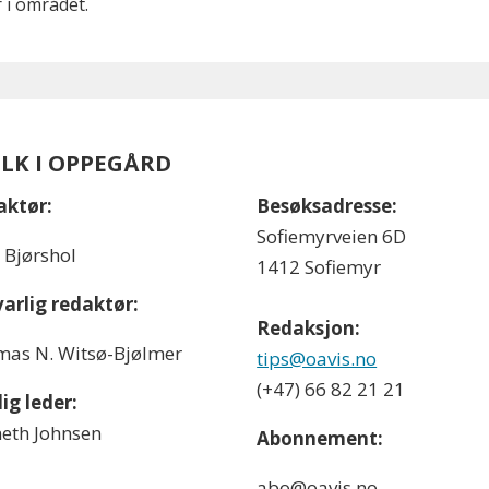
 i området.
OLK I OPPEGÅRD
aktør:
Besøksadresse:
Sofiemyrveien 6D
l Bjørshol
1412 Sofiemyr
arlig redaktør:
Redaksjon:
as N. Witsø-Bjølmer
tips@oavis.no
(+47) 66 82 21 21
ig leder:
eth Johnsen
Abonnement:
abo@oavis.no