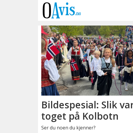
Emne:
barnetog
Bildespesial: Slik va
toget på Kolbotn
Ser du noen du kjenner?