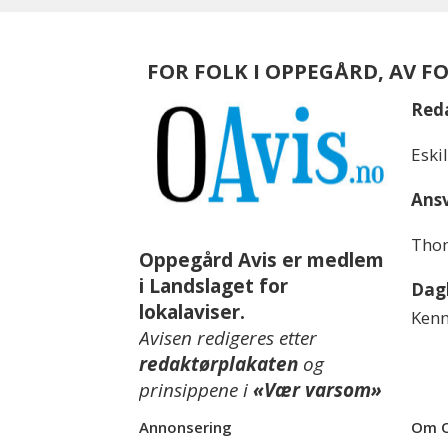
FOR FOLK I OPPEGÅRD, AV F
Red
Eski
Ansv
Thom
Oppegård Avis er medlem
i Landslaget for
Dagl
lokalaviser.
Kenn
Avisen redigeres etter
redaktørplakaten
og
prinsippene i
«Vær varsom»
Annonsering
Om O