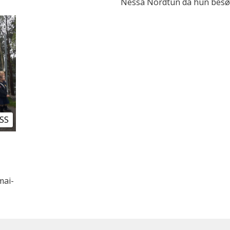
Nessa Nordtun da hun besøk
SS
mai-