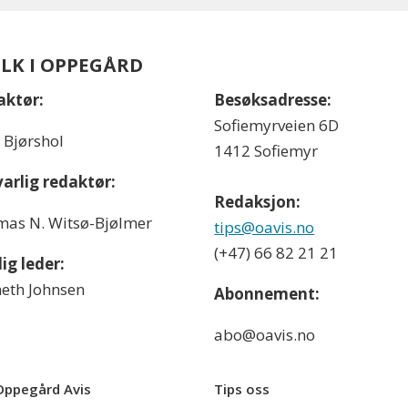
OLK I OPPEGÅRD
aktør:
Besøksadresse:
Sofiemyrveien 6D
l Bjørshol
1412 Sofiemyr
arlig redaktør:
Redaksjon:
as N. Witsø-Bjølmer
tips@oavis.no
(+47) 66 82 21 21
ig leder:
eth Johnsen
Abonnement:
abo@oavis.no
ppegård Avis
Tips oss