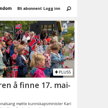
endom
Bli abonnent
Logg inn
PLUSS
ren å finne 17. mai-
onalsang møtte kunnskapsminister Kari