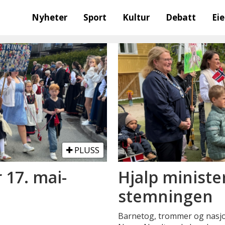
Nyheter
Sport
Kultur
Debatt
Ei
PLUSS
r 17. mai-
Hjalp ministe
stemningen
Barnetog, trommer og nasj