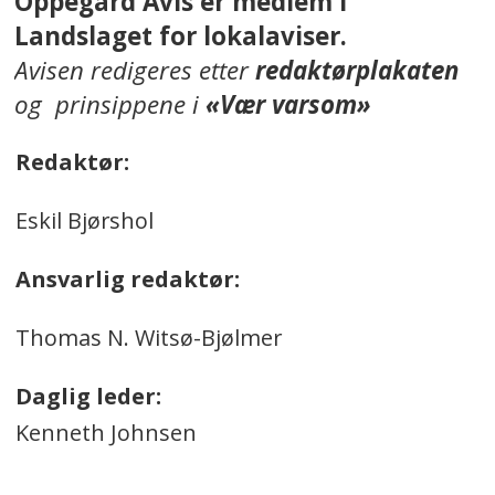
Oppegård Avis er medlem i
Landslaget for lokalaviser.
Avisen redigeres etter
redaktørplakaten
og prinsippene i
«Vær varsom»
Redaktør:
Eskil Bjørshol
Ansvarlig redaktør:
Thomas N. Witsø-Bjølmer
Daglig leder:
Kenneth Johnsen