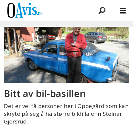
Emne:
bil
som
hobby
Bitt av bil-basillen
Det er vel få personer her i Oppegård som kan
skryte på seg å ha større bildilla enn Steinar
Gjersrud.