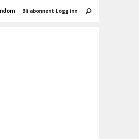
endom
Bli abonnent
Logg inn