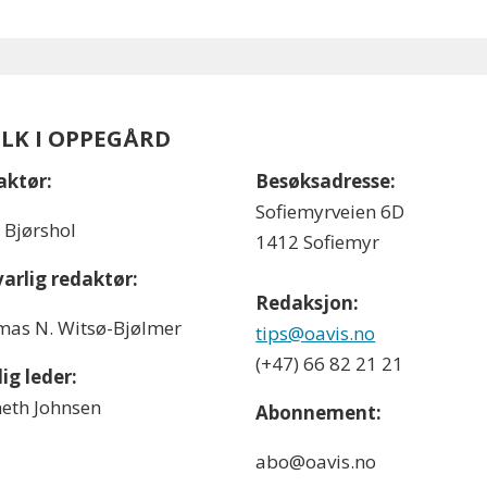
OLK I OPPEGÅRD
aktør:
Besøksadresse:
Sofiemyrveien 6D
l Bjørshol
1412 Sofiemyr
arlig redaktør:
Redaksjon:
as N. Witsø-Bjølmer
tips@oavis.no
(+47) 66 82 21 21
ig leder:
eth Johnsen
Abonnement:
abo@oavis.no