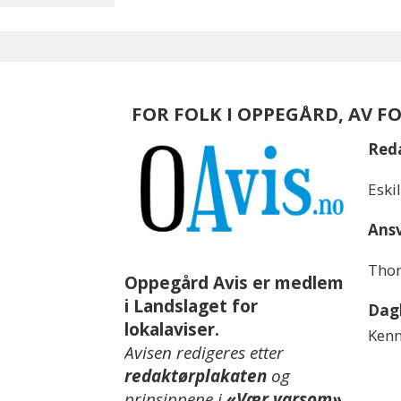
FOR FOLK I OPPEGÅRD, AV F
Red
Eski
Ansv
Thom
Oppegård Avis er medlem
i Landslaget for
Dagl
lokalaviser.
Kenn
Avisen redigeres etter
redaktørplakaten
og
prinsippene i
«Vær varsom»