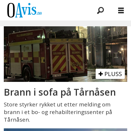
Emne:
christian
svela
PLUSS
Brann i sofa på Tårnåsen
Store styrker rykket ut etter melding om
brann i et bo- og rehabilteringssenter på
Tårnåsen.