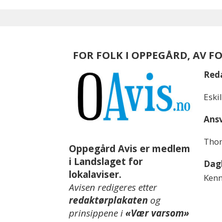
FOR FOLK I OPPEGÅRD, AV F
Red
Eski
Ansv
Thom
Oppegård Avis er medlem
i Landslaget for
Dagl
lokalaviser.
Kenn
Avisen redigeres etter
redaktørplakaten
og
prinsippene i
«Vær varsom»