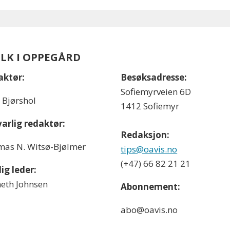
OLK I OPPEGÅRD
aktør:
Besøksadresse:
Sofiemyrveien 6D
l Bjørshol
1412 Sofiemyr
arlig redaktør:
Redaksjon:
as N. Witsø-Bjølmer
tips@oavis.no
(+47) 66 82 21 21
ig leder:
eth Johnsen
Abonnement:
abo@oavis.no