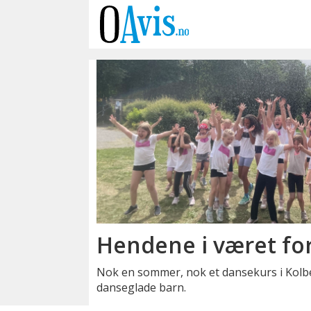
Emne:
dansekurs
Hendene i været fo
Nok en sommer, nok et dansekurs i Kolbe
danseglade barn.