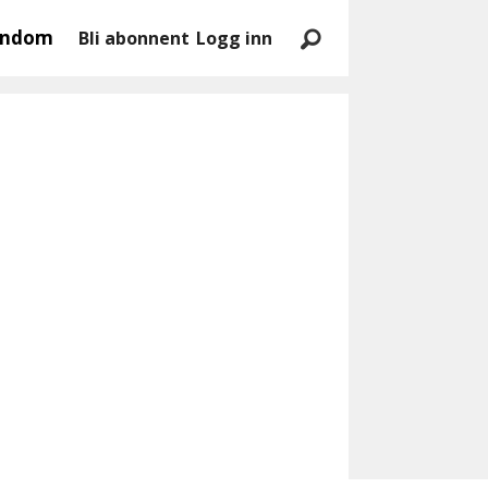
endom
Bli abonnent
Logg inn