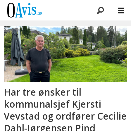
Emne:
demensvennlig
samfunn
Har tre ønsker til
kommunalsjef Kjersti
Vevstad og ordfører Cecilie
Dahl-Jørgensen Pind