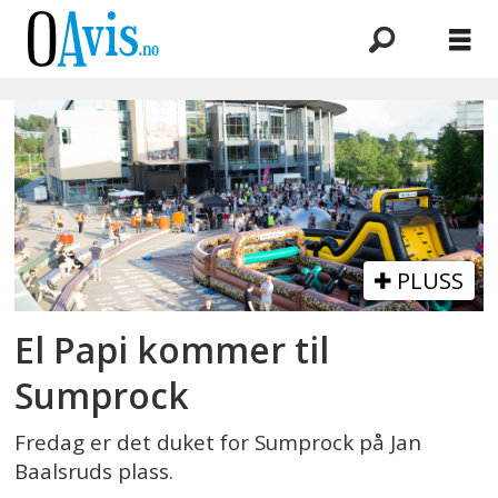
Emne:
el
papi
PLUSS
El Papi kommer til
Sumprock
Fredag er det duket for Sumprock på Jan
Baalsruds plass.