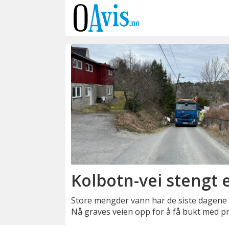
Emne:
espen
grøstad
Kolbotn-vei stengt e
Store mengder vann har de siste dagene 
Nå graves veien opp for å få bukt med p