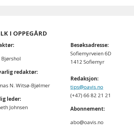
OLK I OPPEGÅRD
aktør:
Besøksadresse:
Sofiemyrveien 6D
l Bjørshol
1412 Sofiemyr
arlig redaktør:
Redaksjon:
as N. Witsø-Bjølmer
tips@oavis.no
(+47) 66 82 21 21
ig leder:
eth Johnsen
Abonnement:
abo@oavis.no