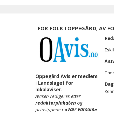
FOR FOLK I OPPEGÅRD, AV F
Red
Eski
Ansv
Thom
Oppegård Avis er medlem
i Landslaget for
Dagl
lokalaviser.
Kenn
Avisen redigeres etter
redaktørplakaten
og
prinsippene i
«Vær varsom»