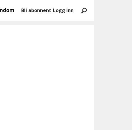
endom
Bli abonnent
Logg inn