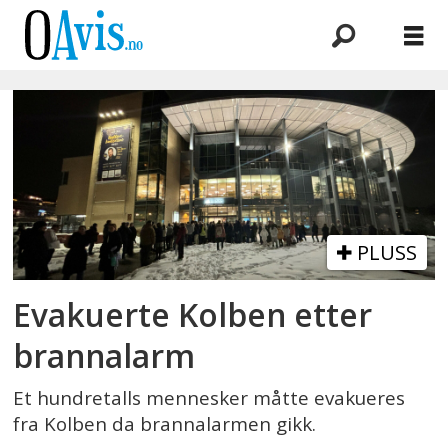
Emne:
falsk
alarm
PLUSS
Evakuerte Kolben etter
brannalarm
Et hundretalls mennesker måtte evakueres
fra Kolben da brannalarmen gikk.