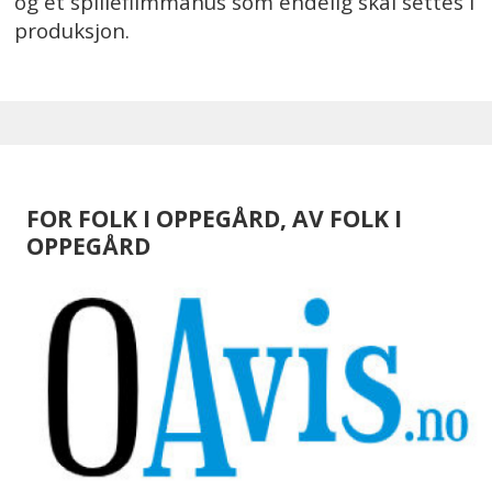
og et spillefilmmanus som endelig skal settes i
produksjon.
FOR FOLK I OPPEGÅRD, AV FOLK I
OPPEGÅRD