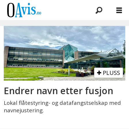
Emne:
flåtestyring
PLUSS
Endrer navn etter fusjon
Lokal flåtestyring- og datafangstselskap med
navnejustering.