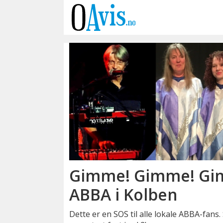
Emne:
fløysbonn-
musikalen
Gimme! Gimme! Gim
ABBA i Kolben
Dette er en SOS til alle lokale ABBA-fans.