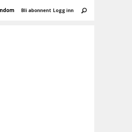
endom
Bli abonnent
Logg inn