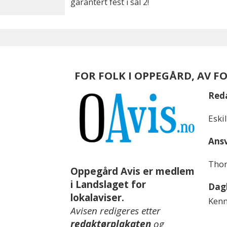
garantert fest i sal 2!
FOR FOLK I OPPEGÅRD, AV F
Red
Eski
Ansv
Thom
Oppegård Avis er medlem
i Landslaget for
Dagl
lokalaviser.
Kenn
Avisen redigeres etter
redaktørplakaten
og