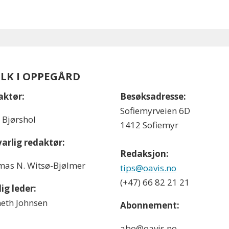
OLK I OPPEGÅRD
aktør:
Besøksadresse:
Sofiemyrveien 6D
l Bjørshol
1412 Sofiemyr
arlig redaktør:
Redaksjon:
as N. Witsø-Bjølmer
tips@oavis.no
(+47) 66 82 21 21
ig leder:
eth Johnsen
Abonnement:
abo@oavis.no