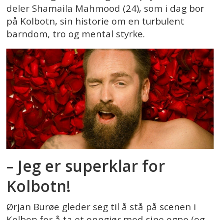
deler Shamaila Mahmood (24), som i dag bor
på Kolbotn, sin historie om en turbulent
barndom, tro og mental styrke.
– Jeg er superklar for
Kolbotn!
Ørjan Burøe gleder seg til å stå på scenen i
Kolben for å ta et oppgjør med sine egne (og