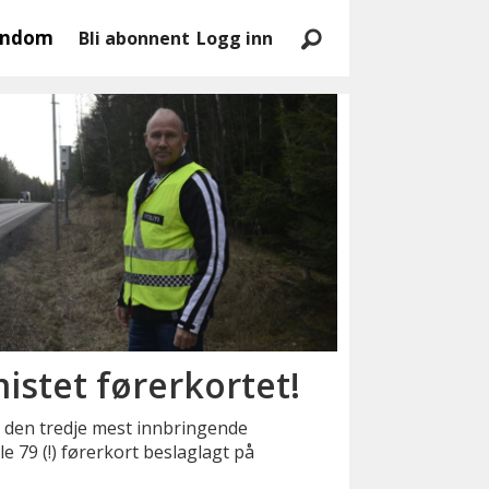
endom
Bli abonnent
Logg inn
mistet førerkortet!
 den tredje mest innbringende
le 79 (!) førerkort beslaglagt på