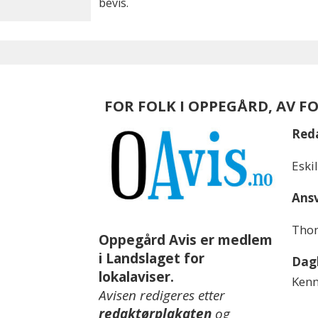
bevis.
FOR FOLK I OPPEGÅRD, AV F
Red
Eski
Ansv
Thom
Oppegård Avis er medlem
i Landslaget for
Dagl
lokalaviser.
Kenn
Avisen redigeres etter
redaktørplakaten
og