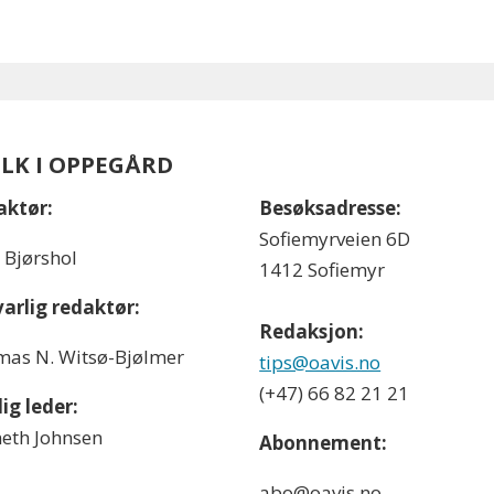
OLK I OPPEGÅRD
aktør:
Besøksadresse:
Sofiemyrveien 6D
l Bjørshol
1412 Sofiemyr
arlig redaktør:
Redaksjon:
as N. Witsø-Bjølmer
tips@oavis.no
(+47) 66 82 21 21
ig leder:
eth Johnsen
Abonnement:
abo@oavis.no