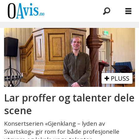
Emne:
frode
haltli
PLUSS
Lar proffer og talenter dele
scene
Konsertserien «Gjenklang – lyden av
Svartskog» gir rom for både profesjonelle