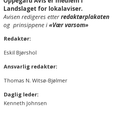
Oppegård Avis er medlem i
Landslaget for lokalaviser.
Avisen redigeres etter
redaktørplakaten
og prinsippene i
«Vær varsom»
Redaktør:
Eskil Bjørshol
Ansvarlig redaktør:
Thomas N. Witsø-Bjølmer
Daglig leder:
Kenneth Johnsen