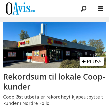
Emne:
gøril
joys
johnsen
PLUSS
Rekordsum til lokale Coop-
kunder
Coop Øst utbetaler rekordhøyt kjøpeutbytte til
kunder i Nordre Follo.