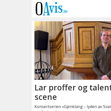
Emne:
gjenklang
-
lyden
av
Lar proffer og talen
svartskog
scene
Konsertserien «Gjenklang – lyden av Sva