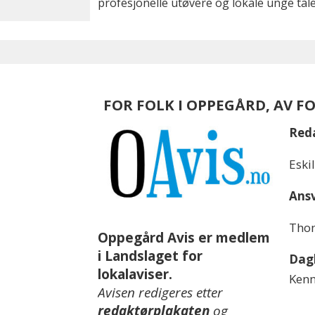
profesjonelle utøvere og lokale unge tale
FOR FOLK I OPPEGÅRD, AV F
Red
Eski
Ansv
Thom
Oppegård Avis er medlem
i Landslaget for
Dagl
lokalaviser.
Kenn
Avisen redigeres etter
redaktørplakaten
og