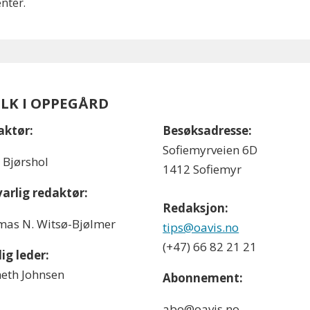
nter.
OLK I OPPEGÅRD
aktør:
Besøksadresse:
Sofiemyrveien 6D
l Bjørshol
1412 Sofiemyr
arlig redaktør:
Redaksjon:
as N. Witsø-Bjølmer
tips@oavis.no
(+47) 66 82 21 21
ig leder:
eth Johnsen
Abonnement:
abo@oavis.no