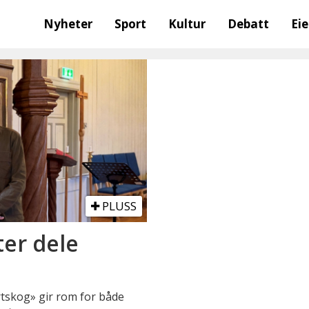
Nyheter
Sport
Kultur
Debatt
Ei
PLUSS
ter dele
rtskog» gir rom for både