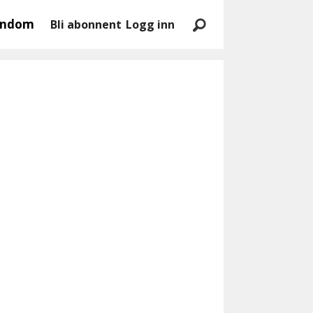
endom
Bli abonnent
Logg inn