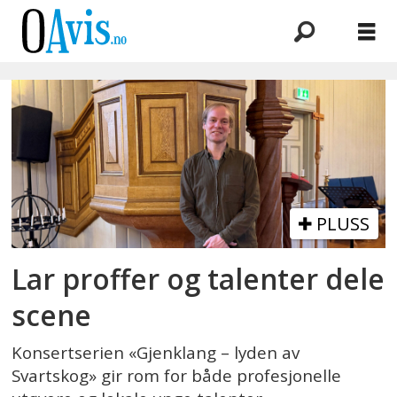
Emne:
hanna
habbestad
kjelsås
PLUSS
Lar proffer og talenter dele
scene
Konsertserien «Gjenklang – lyden av
Svartskog» gir rom for både profesjonelle