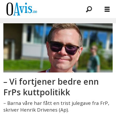
Emne:
henrik
drivenes
– Vi fortjener bedre enn
FrPs kuttpolitikk
– Barna våre har fått en trist julegave fra FrP,
skriver Henrik Drivenes (Ap).