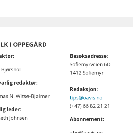
OLK I OPPEGÅRD
aktør:
Besøksadresse:
Sofiemyrveien 6D
l Bjørshol
1412 Sofiemyr
arlig redaktør:
Redaksjon:
as N. Witsø-Bjølmer
tips@oavis.no
(+47) 66 82 21 21
ig leder:
eth Johnsen
Abonnement:
abo@oavis.no