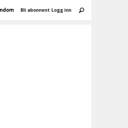
endom
Bli abonnent
Logg inn