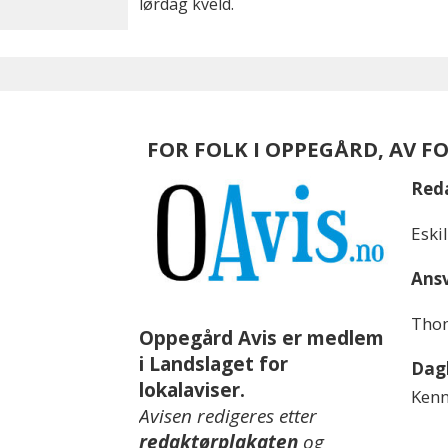
lørdag kveld.
FOR FOLK I OPPEGÅRD, AV F
Red
Eski
Ansv
Thom
Oppegård Avis er medlem
i Landslaget for
Dagl
lokalaviser.
Kenn
Avisen redigeres etter
redaktørplakaten
og